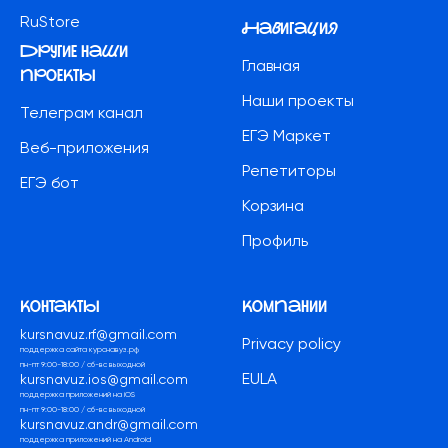
RuStore
Навигация
другие наши
Главная
проекты
Наши проекты
Телеграм канал
ЕГЭ Маркет
Веб-приложения
Репетиторы
ЕГЭ бот
Корзина
Профиль
контакты
компании
kursnavuz.rf@gmail.com
Privacy policy
поддержка сайта курснавуз.рф
пн-пт 9:00-18:00 / сб-вс выходной
EULA
kursnavuz.ios@gmail.com
поддержка приложений на iOS
пн-пт 9:00-18:00 / сб-вс выходной
kursnavuz.andr@gmail.com
поддержка приложений на Android