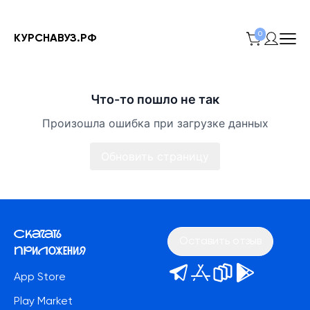
0
КУРСНАВУЗ.РФ
Что-то пошло не так
Произошла ошибка при загрузке данных
Обновить страницу
Скачать
Оставить отзыв
приложения
App Store
Play Market