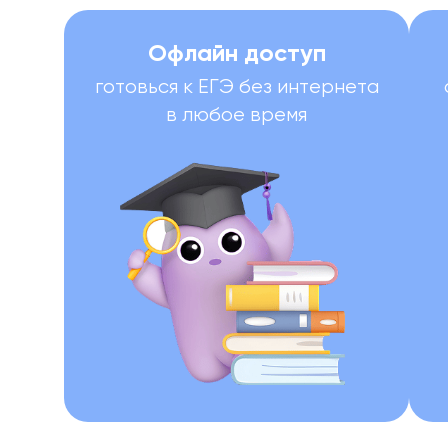
Офлайн доступ
готовься к ЕГЭ без интернета
в любое время