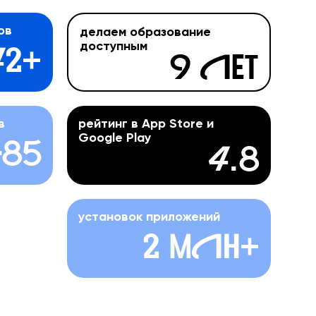
ов
делаем образование
доступным
42+
9 лет
в
рейтинг в App Store и
Google Play
-85
4.8
установок приложений
2 млн+