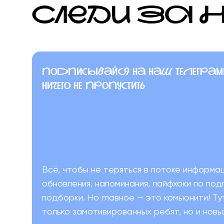
СЛЕДИ ЗА 
подписывайся на наш телеграм
ничего не пропустить
Всё, чтобы не теряться в потоке информа
обновления, напоминания, лайфхаки по под
подборки. Но главное — это комьюнити! Ту
только замотивированных ребят, но и новы