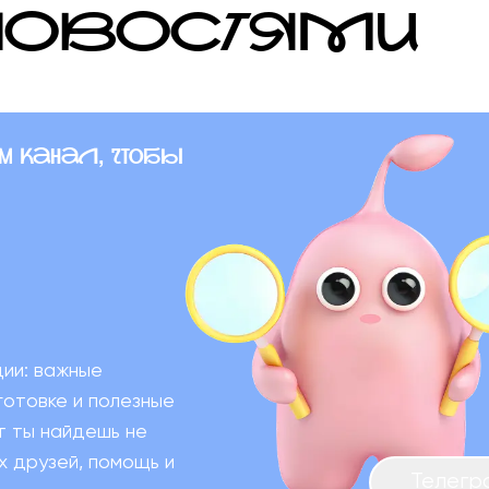
НОВОСТЯМИ
м канал, чтобы
ции: важные
готовке и полезные
т ты найдешь не
х друзей, помощь и
Телегр