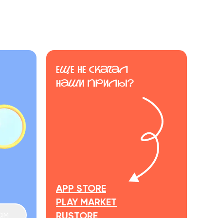
еще не скачал
наши прилы?
APP STORE
PLAY MARKET
ам
RUSTORE