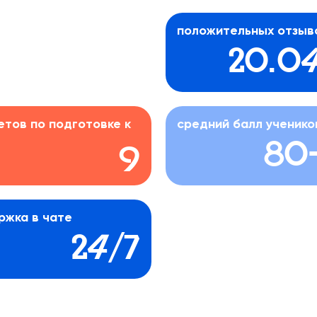
положительных отзыв
20.0
тов по подготовке к
средний балл ученико
80
9
ржка в чате
24/7