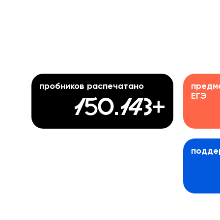
пробников распечатано
предме
ЕГЭ
150.143+
подде