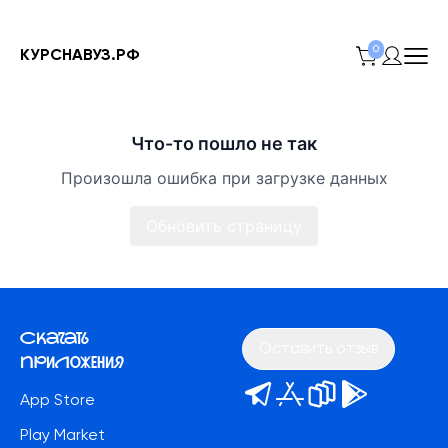
0
КУРСНАВУЗ.РФ
Что-то пошло не так
Произошла ошибка при загрузке данных
Обновить страницу
Скачать
Оставить отзыв
приложения
App Store
Play Market