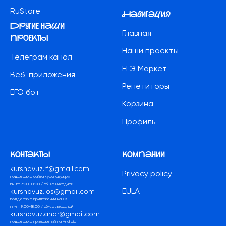
RuStore
Навигация
другие наши
Главная
проекты
Наши проекты
Телеграм канал
ЕГЭ Маркет
Веб-приложения
Репетиторы
ЕГЭ бот
Корзина
Профиль
контакты
компании
kursnavuz.rf@gmail.com
Privacy policy
поддержка сайта курснавуз.рф
пн-пт 9:00-18:00 / сб-вс выходной
EULA
kursnavuz.ios@gmail.com
поддержка приложений на iOS
пн-пт 9:00-18:00 / сб-вс выходной
kursnavuz.andr@gmail.com
поддержка приложений на Android