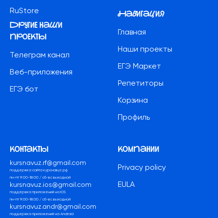
RuStore
Навигация
другие наши
Главная
проекты
Наши проекты
Телеграм канал
ЕГЭ Маркет
Веб-приложения
Репетиторы
ЕГЭ бот
Корзина
Профиль
контакты
компании
kursnavuz.rf@gmail.com
Privacy policy
поддержка сайта курснавуз.рф
пн-пт 9:00-18:00 / сб-вс выходной
EULA
kursnavuz.ios@gmail.com
поддержка приложений на iOS
пн-пт 9:00-18:00 / сб-вс выходной
kursnavuz.andr@gmail.com
поддержка приложений на Android