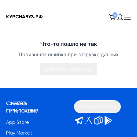
0
КУРСНАВУЗ.РФ
Что-то пошло не так
Произошла ошибка при загрузке данных
Обновить страницу
Скачать
Оставить отзыв
приложения
App Store
Play Market