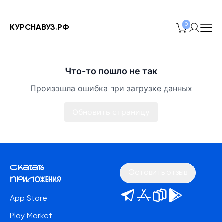
0
КУРСНАВУЗ.РФ
Что-то пошло не так
Произошла ошибка при загрузке данных
Обновить страницу
Скачать
Оставить отзыв
приложения
App Store
Play Market