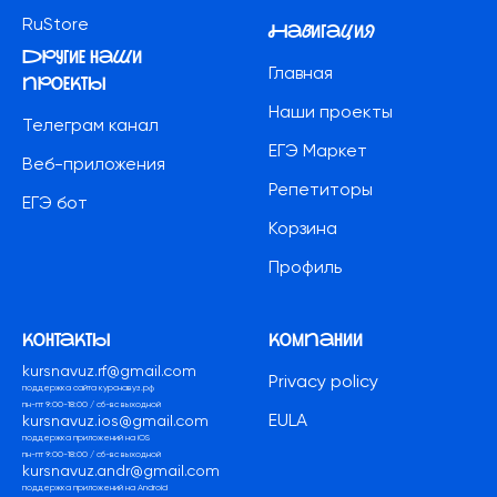
RuStore
Навигация
другие наши
Главная
проекты
Наши проекты
Телеграм канал
ЕГЭ Маркет
Веб-приложения
Репетиторы
ЕГЭ бот
Корзина
Профиль
контакты
компании
kursnavuz.rf@gmail.com
Privacy policy
поддержка сайта курснавуз.рф
пн-пт 9:00-18:00 / сб-вс выходной
EULA
kursnavuz.ios@gmail.com
поддержка приложений на iOS
пн-пт 9:00-18:00 / сб-вс выходной
kursnavuz.andr@gmail.com
поддержка приложений на Android