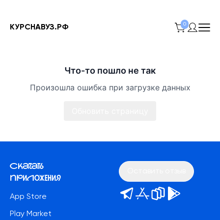
0
КУРСНАВУЗ.РФ
Что-то пошло не так
Произошла ошибка при загрузке данных
Обновить страницу
Скачать
Оставить отзыв
приложения
App Store
Play Market