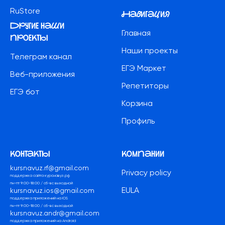
RuStore
Навигация
другие наши
Главная
проекты
Наши проекты
Телеграм канал
ЕГЭ Маркет
Веб-приложения
Репетиторы
ЕГЭ бот
Корзина
Профиль
контакты
компании
kursnavuz.rf@gmail.com
Privacy policy
поддержка сайта курснавуз.рф
пн-пт 9:00-18:00 / сб-вс выходной
EULA
kursnavuz.ios@gmail.com
поддержка приложений на iOS
пн-пт 9:00-18:00 / сб-вс выходной
kursnavuz.andr@gmail.com
поддержка приложений на Android