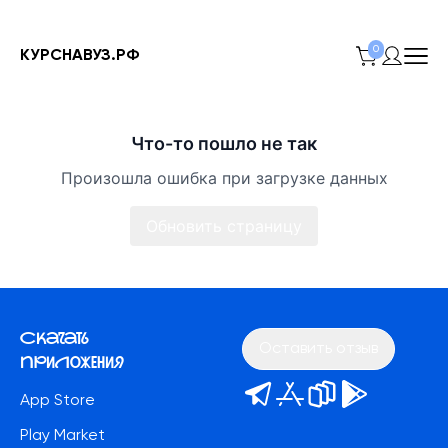
0
КУРСНАВУЗ.РФ
Что-то пошло не так
Произошла ошибка при загрузке данных
Обновить страницу
Скачать
Оставить отзыв
приложения
App Store
Play Market