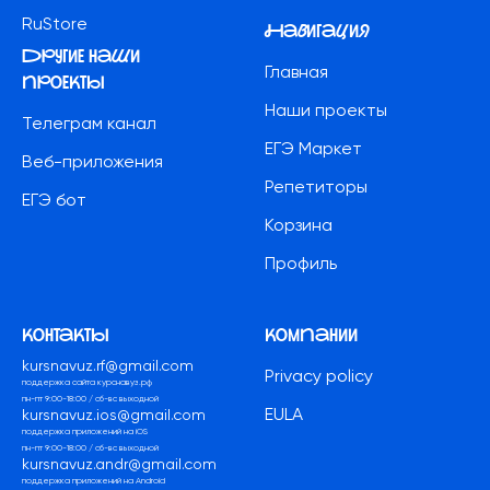
RuStore
Навигация
другие наши
Главная
проекты
Наши проекты
Телеграм канал
ЕГЭ Маркет
Веб-приложения
Репетиторы
ЕГЭ бот
Корзина
Профиль
контакты
компании
kursnavuz.rf@gmail.com
Privacy policy
поддержка сайта курснавуз.рф
пн-пт 9:00-18:00 / сб-вс выходной
EULA
kursnavuz.ios@gmail.com
поддержка приложений на iOS
пн-пт 9:00-18:00 / сб-вс выходной
kursnavuz.andr@gmail.com
поддержка приложений на Android