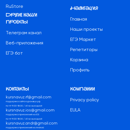
RuStore
Навигация
другие наши
Главная
проекты
Наши проекты
Телеграм канал
ЕГЭ Маркет
Веб-приложения
Репетиторы
ЕГЭ бот
Корзина
Профиль
контакты
компании
kursnavuz.rf@gmail.com
Privacy policy
поддержка сайта курснавуз.рф
пн-пт 9:00-18:00 / сб-вс выходной
EULA
kursnavuz.ios@gmail.com
поддержка приложений на iOS
пн-пт 9:00-18:00 / сб-вс выходной
kursnavuz.andr@gmail.com
поддержка приложений на Android