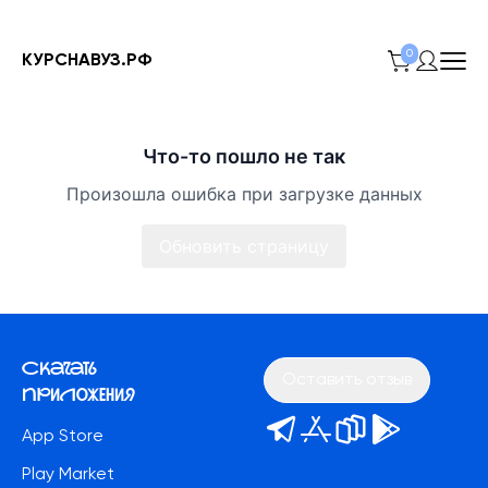
0
КУРСНАВУЗ.РФ
Что-то пошло не так
Произошла ошибка при загрузке данных
Обновить страницу
Скачать
Оставить отзыв
приложения
App Store
Play Market