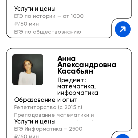
Услуги и цены
ЕГЭ по истории — от 1000
₽/60 мин
ЕГЭ по обществознанию
— от 1000 ₽/60 мин
Анна
Александровна
Касабьян
Предмет:
математика,
информатика
Образование и опыт
Репетиторство (с 2015 г.)
Преподавание математики и
Услуги и цены
Информатики в школе (9 лет)
ЕГЭ Информатика — 2500
₽/60 мин