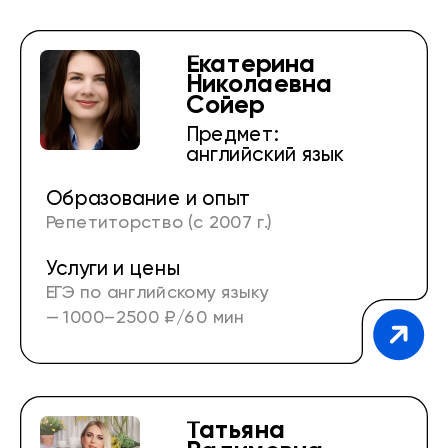
2500 ₽/90 мин
Екатерина
Николаевна
Сойер
Предмет:
английский язык
Образование и опыт
Репетиторство (с 2007 г.)
Услуги и цены
Школа, учитель английского и немецкого
ЕГЭ по английскому языку
языков (2009–2011 гг.)
— 1000–2500 ₽/60 мин
Брянский кадетский корпус милиции,
преподаватель иностранных языков (2011–
2012 гг.)
Татьяна