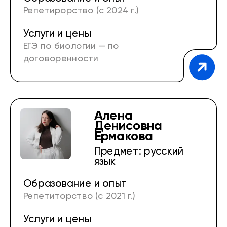
Репетирорство (с 2024 г.)
Услуги и цены
ГПОУ КПТТ, преподаватель первой
ЕГЭ по биологии — по
квалификационной категории по
договоренности
дисциплинам «Биология», «Экология»,
«Естествознание» (2016–2021 гг.)
ФГБОУ ВО Кузбасский ГАУ, преподаватель
по дисциплинам «Ботаника», «Физиология
Алена
Денисовна
растений», «Экология», «Проектная
Ермакова
деятельность», «Генетика», «Основы
Предмет: русский
благоустройства и проектирования
язык
территорий», «Архитектура и
проектирование культурных ландшафтов»
Образование и опыт
и т.д (с 2021 г.)
Репетиторство (с 2021 г.)
Услуги и цены