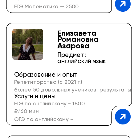
ЕГЭ Математика — 2500
₽/60 мин
Елизавета
Романовна
Азарова
Предмет:
английский язык
Образование и опыт
Репетиторство (с 2021 г.)
более 50 довольных учеников, результаты
Услуги и цены
ОГЭ моих учеников - только 5! Результаты
ЕГЭ по английскому - 1800
ЕГЭ моих учеников - 80+
₽/60 мин
ОГЭ по английскому -
1300 ₽/60 мин