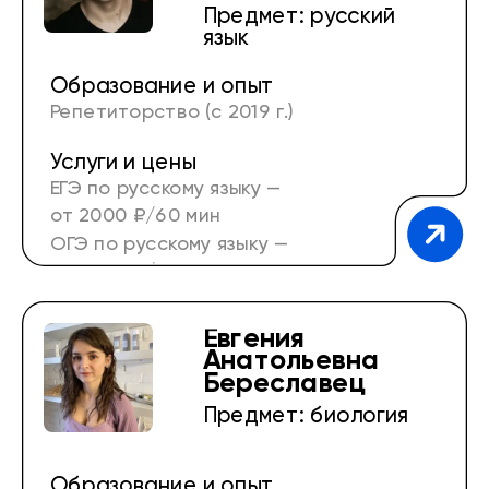
Предмет: русский
Работа с программами ЗФТШ по физике и
язык
математике (с 2020 г.)
Образование и опыт
Репетиторство (с 2019 г.)
Услуги и цены
ЕГЭ по русскому языку —
от 2000 ₽/60 мин
ОГЭ по русскому языку —
от 2000 ₽/60 мин
Евгения
Анатольевна
Береславец
Предмет: биология
Образование и опыт