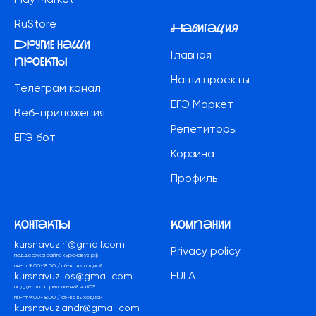
RuStore
Навигация
другие наши
Главная
проекты
Наши проекты
Телеграм канал
ЕГЭ Маркет
Веб-приложения
Репетиторы
ЕГЭ бот
Корзина
Профиль
контакты
компании
kursnavuz.rf@gmail.com
Privacy policy
поддержка сайта курснавуз.рф
пн-пт 9:00-18:00 / сб-вс выходной
EULA
kursnavuz.ios@gmail.com
поддержка приложений на iOS
пн-пт 9:00-18:00 / сб-вс выходной
kursnavuz.andr@gmail.com