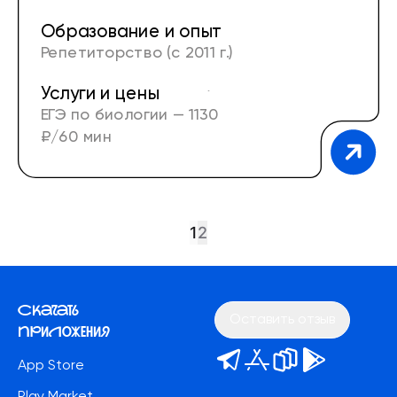
Образование и опыт
Репетиторство (с 2011 г.)
Услуги и цены
Опыт преподавания (учитель биологии в
ЕГЭ по биологии — 1130
школе, г. Москва, 2007–2011 гг.)
₽/60 мин
1
2
Скачать
Оставить отзыв
приложения
App Store
Play Market