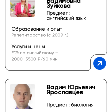
Вадимовна
Опыт работы переводчиком в крупной
Зуйкова
компании (2012–2013 гг.)
Предмет:
английский язык
Лингвистическая школа, преподаватель
иностранных языков (с 2013 г.)
Образование и опыт
Репетиторство (с 2009 г.)
На сервисе с октября 2013 г. (11 лет)
Услуги и цены
Преподаватель английского языка в СГУ, в
ЕГЭ по английскому —
языковой школе (2013–2014 гг.)
2000–3500 ₽/60 мин
Вадим Юрьевич
Ярославцев
Предмет: биология