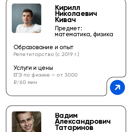
Кирилл
Николаевич
Кивач
Предмет:
математика, физика
Образование и опыт
Репетиторство (с 2019 г.)
Услуги и цены
Подготовка к ЕГЭ и ОГЭ по физике (с 2019
ЕГЭ по физике — от 3000
г.)
₽/60 мин
Подготовка к ЕГЭ по профильной
математике (с 2019 г.)
Подготовка к экзамену по физике по IB
Вадим
Александрович
программе (HL, SL) (с 2019 г.)
Татаринов